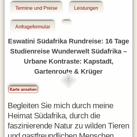
Eswatini
Termine und Preise
Leistungen
Gambia
Ghana
Anfrageformular
Iran
Eswatini Südafrika Rundreise: 16 Tage
Israel
Studienreise Wunderwelt Südafrika –
Jordanien
Urbane Kontraste: Kapstadt,
Kapverdische Inseln
Gartenroute & Krüger
Kenia
La Réunion
Karte ansehen
Lesotho
Madagaskar
Begleiten Sie mich durch meine
Malawi
Heimat Südafrika, durch die
Marokko
faszinierende Natur zu wilden Tieren
Mauritius
und gastfreundlichen Menschen.