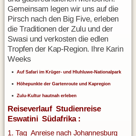
Mosambik
Gemeinsam legen wir uns auf die
Namibia
Pirsch nach den Big Five, erleben
Oman
die Traditionen der Zulu und der
Réunion
Swasi und verkosten die edlen
Ruanda
Tropfen der Kap-Region. Ihre Karin
Sambia
Weeks
Senegal
Auf Safari im Krüger- und Hluhluwe-Nationalpark
Seychellen
Höhepunkte der Gartenroute und Kapregion
Simbabwe
Südafrika
Zulu-Kultur hautnah erleben
Sudan
Reiseverlauf Studienreise
Swasiland
Eswatini Südafrika
:
Tansania
1. Tag Anreise nach Johannesburg
Togo