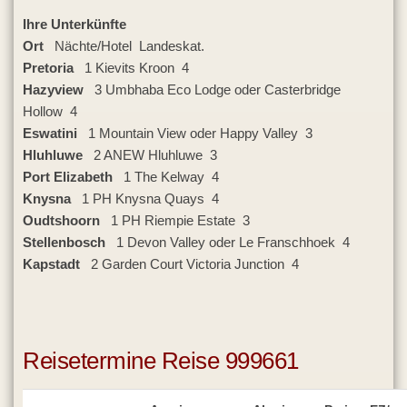
Ihre Unterkünfte
Ort
Nächte/Hotel Landeskat.
Pretoria
1 Kievits Kroon 4
Hazyview
3 Umbhaba Eco Lodge oder Casterbridge
Hollow 4
Eswatini
1 Mountain View oder Happy Valley 3
Hluhluwe
2 ANEW Hluhluwe 3
Port Elizabeth
1 The Kelway 4
Knysna
1 PH Knysna Quays 4
Oudtshoorn
1 PH Riempie Estate 3
Stellenbosch
1 Devon Valley oder Le Franschhoek 4
Kapstadt
2 Garden Court Victoria Junction 4
Reisetermine Reise 999661