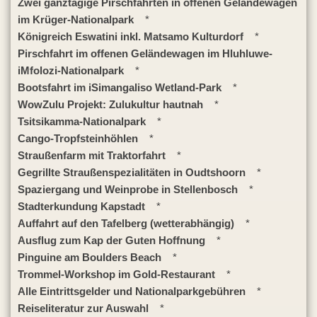
Zwei ganztägige Pirschfahrten in offenen Geländewagen
im Krüger-Nationalpark
*
Königreich Eswatini inkl. Matsamo Kulturdorf
*
Pirschfahrt im offenen Geländewagen im Hluhluwe-
iMfolozi-Nationalpark
*
Bootsfahrt im iSimangaliso Wetland-Park
*
WowZulu Projekt: Zulukultur hautnah
*
Tsitsikamma-Nationalpark
*
Cango-Tropfsteinhöhlen
*
Straußenfarm mit Traktorfahrt
*
Gegrillte Straußenspezialitäten in Oudtshoorn
*
Spaziergang und Weinprobe in Stellenbosch
*
Stadterkundung Kapstadt
*
Auffahrt auf den Tafelberg (wetterabhängig)
*
Ausflug zum Kap der Guten Hoffnung
*
Pinguine am Boulders Beach
*
Trommel-Workshop im Gold-Restaurant
*
Alle Eintrittsgelder und Nationalparkgebühren
*
Reiseliteratur zur Auswahl
*