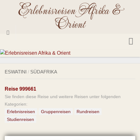
Erlebnisreisen Afrika &
Skip
to
Orient
content
Startseite
Reisetermine 2026
ESWATINI
/
SÜDAFRIKA
Reiseländer
Reise 999661
Ägypten
Sie finden diese Reise und weitere Reisen unter folgenden
Angola
Kategorien:
Äthiopien
Erlebnisreisen
Gruppenreisen
Rundreisen
Studienreisen
Benin
Botswana